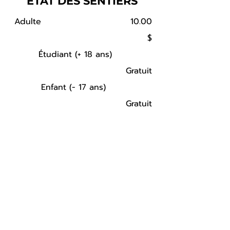
ÉTAT DES SENTIERS
Adulte 10.00
$
Étudiant (+ 18 ans)
Gratuit
Enfant (- 17 ans)
Gratuit
Mise à jour (7 août 2026)
MONT OAK : Sentiers ouverts